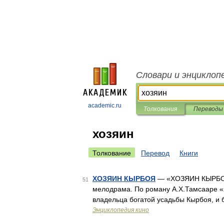
Словари и энциклоп
academic.ru
Толкования
Переводы
хозяин
Толкование
Перевод
Книги
ХОЗЯИН КЫРБОЯ
— «ХОЗЯИН КЫРБОЯ»
51
мелодрама. По роману А.Х.Тамсааре «
владельца богатой усадьбы Кырбоя, и 
Энциклопедия кино