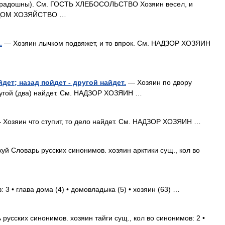
радошны). См. ГОСТЬ ХЛЕБОСОЛЬСТВО Хозяин весел, и
Р ДОМ ХОЗЯЙСТВО …
.
— Хозяин лычком подвяжет, и то впрок. См. НАДЗОР ХОЗЯИН
дет; назад пойдет - другой найдет.
— Хозяин по двору
ругой (два) найдет. См. НАДЗОР ХОЗЯИН …
Хозяин что ступит, то дело найдет. См. НАДЗОР ХОЗЯИН …
й Словарь русских синонимов. хозяин арктики сущ., кол во
 3 • глава дома (4) • домовладыка (5) • хозяин (63) …
русских синонимов. хозяин тайги сущ., кол во синонимов: 2 •