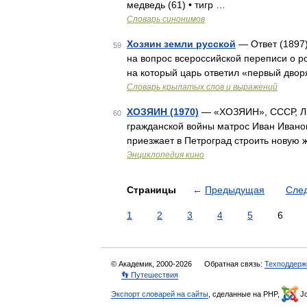
медведь (61) • тигр …
Словарь синонимов
Хозяин земли русской
— Ответ (1897)
59
на вопрос всероссийской переписи о ро
на который царь ответил «первый двор
Словарь крылатых слов и выражений
ХОЗЯИН (1970)
— «ХОЗЯИН», СССР, ЛЕН
60
гражданской войны матрос Иван Ивано
приезжает в Петроград строить новую 
Энциклопедия кино
Страницы
←
Предыдущая
Сле
1
2
3
4
5
6
© Академик, 2000-2026
Обратная связь:
Техподдерж
👣 Путешествия
Экспорт словарей на сайты
, сделанные на PHP,
Jo