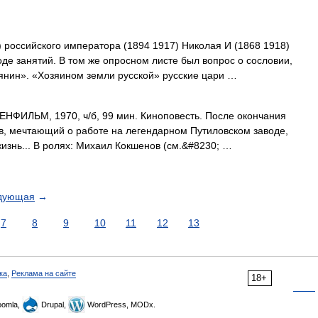
 российского императора (1894 1917) Николая И (1868 1918)
де занятий. В том же опросном листе был вопрос о сословии,
янин». «Хозяином земли русской» русские цари …
ФИЛЬМ, 1970, ч/б, 99 мин. Киноповесть. После окончания
в, мечтающий о работе на легендарном Путиловском заводе,
жизнь... В ролях: Михаил Кокшенов (см.&#8230; …
дующая
→
7
8
9
10
11
12
13
ка
,
Реклама на сайте
18+
omla,
Drupal,
WordPress, MODx.