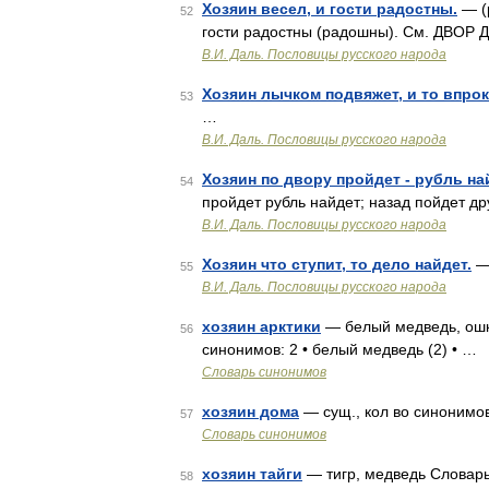
Хозяин весел, и гости радостны.
— (
52
гости радостны (радошны). См. ДВО
В.И. Даль. Пословицы русского народа
Хозяин лычком подвяжет, и то впрок
53
…
В.И. Даль. Пословицы русского народа
Хозяин по двору пройдет - рубль най
54
пройдет рубль найдет; назад пойдет д
В.И. Даль. Пословицы русского народа
Хозяин что ступит, то дело найдет.
— 
55
В.И. Даль. Пословицы русского народа
хозяин арктики
— белый медведь, ошку
56
синонимов: 2 • белый медведь (2) • …
Словарь синонимов
хозяин дома
— сущ., кол во синонимов:
57
Словарь синонимов
хозяин тайги
— тигр, медведь Словарь 
58