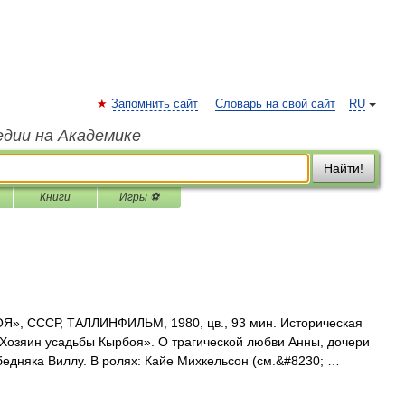
Запомнить сайт
Словарь на свой сайт
RU
едии на Академике
Найти!
Книги
Игры ⚽
, СССР, ТАЛЛИНФИЛЬМ, 1980, цв., 93 мин. Историческая
Хозяин усадьбы Кырбоя». О трагической любви Анны, дочери
бедняка Виллу. В ролях: Кайе Михкельсон (см.&#8230; …